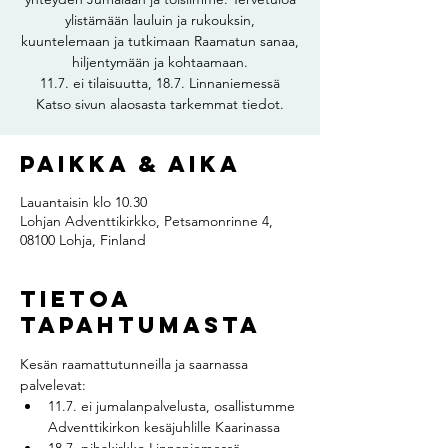
ylistämään lauluin ja rukouksin,
kuuntelemaan ja tutkimaan Raamatun sanaa,
hiljentymään ja kohtaamaan.
11.7. ei tilaisuutta, 18.7. Linnaniemessä
Katso sivun alaosasta tarkemmat tiedot.
Paikka & aika
Lauantaisin klo 10.30
Lohjan Adventtikirkko, Petsamonrinne 4,
08100 Lohja, Finland
Tietoa
tapahtumasta
Kesän raamattutunneilla ja saarnassa 
palvelevat:
11.7. ei jumalanpalvelusta, osallistumme 
Adventtikirkon kesäjuhlille Kaarinassa