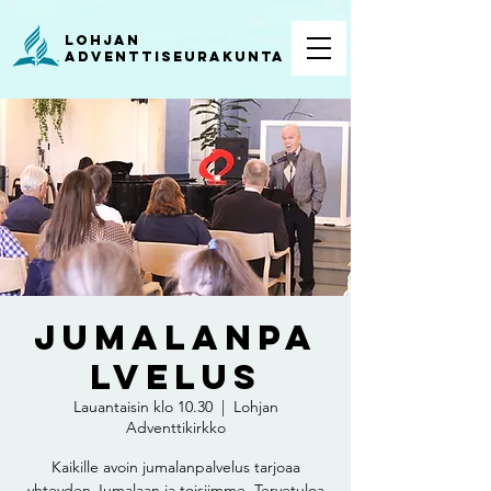
Lohjan
ADVENTTISEURAKUNTA
Jumalanpa
lvelus
Lauantaisin klo 10.30
  |  
Lohjan
Adventtikirkko
Kaikille avoin jumalanpalvelus tarjoaa
yhteyden Jumalaan ja toisiimme. Tervetuloa