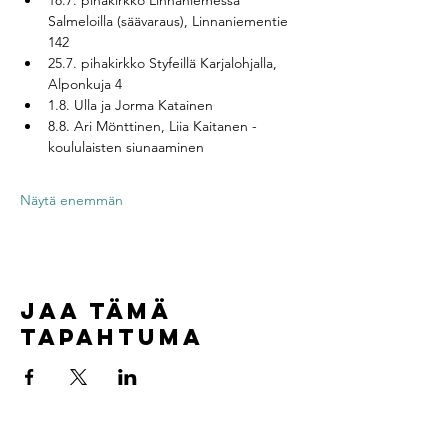
18.7. pihakirkko Linnaniemessä 
Salmeloilla (säävaraus), Linnaniementie 
142 
25.7. pihakirkko Styfeillä Karjalohjalla, 
Alponkuja 4
1.8. Ulla ja Jorma Katainen
8.8. Ari Mönttinen, Liia Kaitanen - 
koululaisten siunaaminen
Näytä enemmän
Jaa tämä
tapahtuma