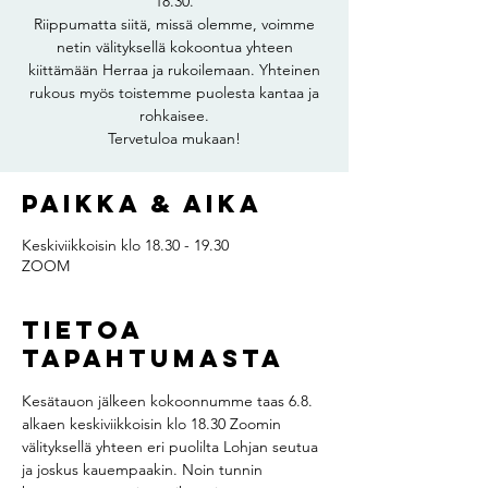
18.30.
Riippumatta siitä, missä olemme, voimme
netin välityksellä kokoontua yhteen
kiittämään Herraa ja rukoilemaan. Yhteinen
rukous myös toistemme puolesta kantaa ja
rohkaisee.
Tervetuloa mukaan!
Paikka & aika
Keskiviikkoisin klo 18.30 - 19.30
ZOOM
Tietoa
tapahtumasta
Kesätauon jälkeen kokoonnumme taas 6.8. 
alkaen keskiviikkoisin klo 18.30 Zoomin 
välityksellä yhteen eri puolilta Lohjan seutua 
ja joskus kauempaakin. Noin tunnin 