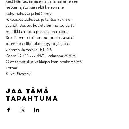
kestävän tapaamisen aikana jaamme sen 
hetken ajatuksia sekä kerromme 
kokemuksista ja kiitämme 
rukousvastauksista, joita itse kukin on 
saanut. Joskus kuuntelemme laulua tai 
musiikkia, mutta pääasia on rukous. 
Rukoilemme toistemme puolesta sekä 
tuomme esille rukouspyyntöjä, jotka 
viemme Jumalalle. Fil. 4:6
Zoom ID 744 777 4471,  salasana 707070
Olet tervetullut vaikkapa ihan ensimmäistä 
kertaa!
Kuva: Pixabay
Jaa tämä
tapahtuma