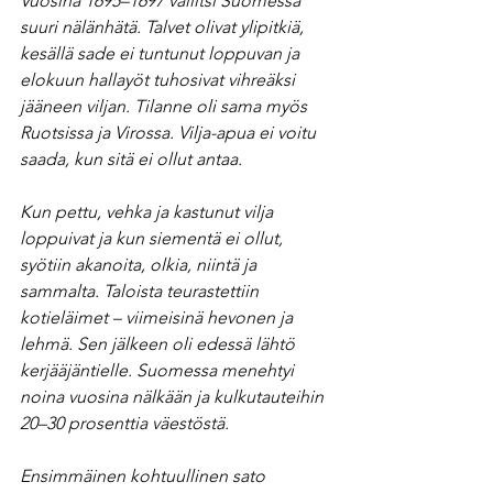
Vuosina 1695–1697 vallitsi Suomessa 
suuri nälänhätä. Talvet olivat ylipitkiä, 
kesällä sade ei tuntunut loppuvan ja 
elokuun hallayöt tuhosivat vihreäksi 
jääneen viljan. Tilanne oli sama myös 
Ruotsissa ja Virossa. Vilja-apua ei voitu 
saada, kun sitä ei ollut antaa.
Kun pettu, vehka ja kastunut vilja 
loppuivat ja kun siementä ei ollut, 
syötiin akanoita, olkia, niintä ja 
sammalta. Taloista teurastettiin 
kotieläimet – viimeisinä hevonen ja 
lehmä. Sen jälkeen oli edessä lähtö 
kerjääjäntielle. Suomessa menehtyi 
noina vuosina nälkään ja kulkutauteihin 
20–30 prosenttia väestöstä.
Ensimmäinen kohtuullinen sato 