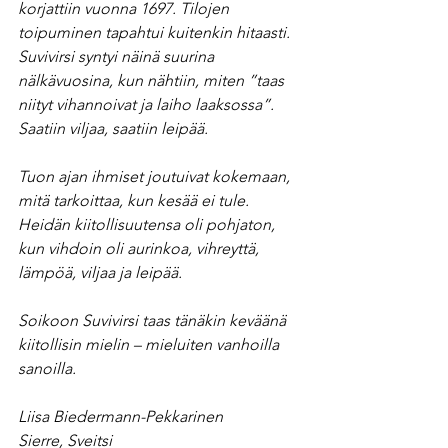
korjattiin vuonna 1697. Tilojen 
toipuminen tapahtui kuitenkin hitaasti. 
Suvivirsi syntyi näinä suurina 
nälkävuosina, kun nähtiin, miten ”taas 
niityt vihannoivat ja laiho laaksossa”. 
Saatiin viljaa, saatiin leipää.
Tuon ajan ihmiset joutuivat kokemaan, 
mitä tarkoittaa, kun kesää ei tule. 
Heidän kiitollisuutensa oli pohjaton, 
kun vihdoin oli aurinkoa, vihreyttä, 
lämpöä, viljaa ja leipää.
Soikoon Suvivirsi taas tänäkin keväänä 
kiitollisin mielin – mieluiten vanhoilla 
sanoilla.
Liisa Biedermann-Pekkarinen
Sierre, Sveitsi