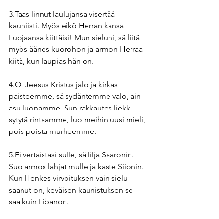
3.Taas linnut laulujansa visertää 
kauniisti. Myös eikö Herran kansa 
Luojaansa kiittäisi! Mun sieluni, sä liitä 
myös äänes kuorohon ja armon Herraa 
kiitä, kun laupias hän on.
4.Oi Jeesus Kristus jalo ja kirkas 
paisteemme, sä sydäntemme valo, ain 
asu luonamme. Sun rakkautes liekki 
sytytä rintaamme, luo meihin uusi mieli, 
pois poista murheemme.
5.Ei vertaistasi sulle, sä lilja Saaronin. 
Suo armos lahjat mulle ja kaste Siionin. 
Kun Henkes virvoituksen vain sielu 
saanut on, keväisen kaunistuksen se 
saa kuin Libanon.