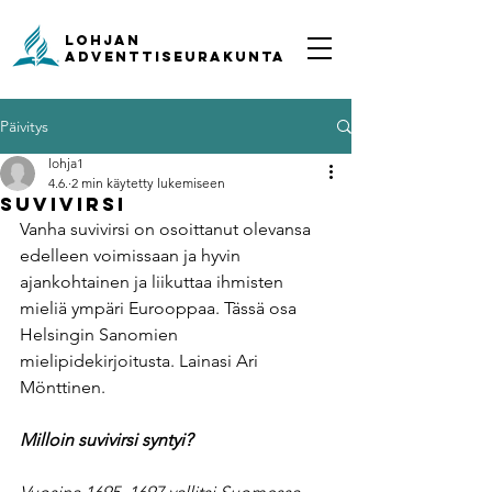
Lohjan
ADVENTTISEURAKUNTA
Päivitys
lohja1
4.6.
2 min käytetty lukemiseen
Suvivirsi
Vanha suvivirsi on osoittanut olevansa 
edelleen voimissaan ja hyvin 
ajankohtainen ja liikuttaa ihmisten 
mieliä ympäri Eurooppaa. Tässä osa 
Helsingin Sanomien 
mielipidekirjoitusta. Lainasi Ari 
Mönttinen.
Milloin suvivirsi syntyi?