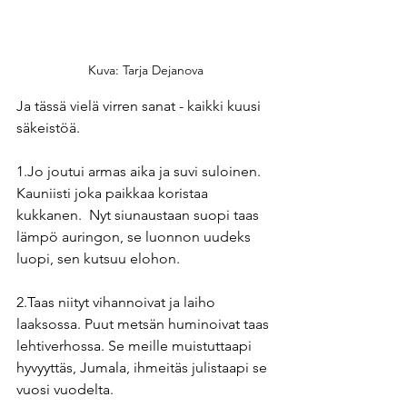
Kuva: Tarja Dejanova
Ja tässä vielä virren sanat - kaikki kuusi 
säkeistöä.
1.Jo
 joutui armas aika ja suvi suloinen. 
Kauniisti joka paikkaa koristaa 
kukkanen.  Nyt siunaustaan suopi taas 
lämpö auringon, se luonnon uudeks 
luopi, sen kutsuu elohon.
2.Taas niityt vihannoivat ja laiho 
laaksossa. Puut metsän huminoivat taas 
lehtiverhossa. Se meille muistuttaapi 
hyvyyttäs, Jumala, ihmeitäs julistaapi se 
vuosi vuodelta.